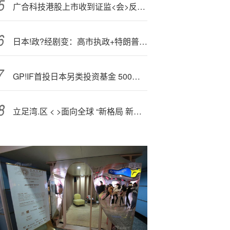
广合科技港股上市收到证监<会>反馈意见 需说明境外上市合规性等问题
日本!政?经剧变：高市执政+特朗普访日，日元进入地缘重定价周期！96%经济学家押注加息
GP!IF首投日本另类投资基金 500亿日元布局房地产与数据中心
立足湾.区 < >面向全球 “新格局 新路径——凤凰湾区财经论坛2025”成功举办