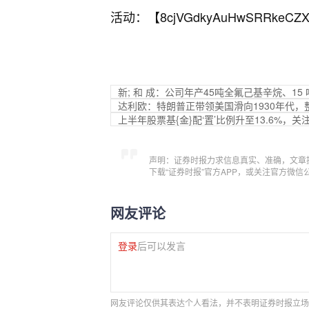
活动：【
8cjVGdkyAuHwSRRkeCZX
新; 和 成：公司年产45吨全氟己基辛烷、1
达利欧：特朗普正带领美国滑向1930年代，
上半年股票基{金}配‘置’比例升至13.6%
声明：证券时报力求信息真实、准确，文章
下载“证券时报”官方APP，或关注官方微
网友评论
登录
后可以发言
网友评论仅供其表达个人看法，并不表明证券时报立场