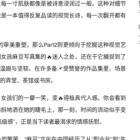
让每一寸肌肤都像是被诗意浸润过一般。这种对细节
像是一本值得反复品读的视觉长诗，每一次翻开都有
面的审美重塑，那么Part2则更倾向于挖掘这种视觉艺
女孩麻豆写真集的🔥迷人之处，还在于它捕捉到了
的温婉与坚韧。在许多备📌受赞誉的作品集里，场景
的弄堂、茶馆或书房。
女孩们的一颦一笑，变🔥得极具代入感。你会看到
斜斜地洒在她的睫毛上，那一刻，时间的流动似乎变
高级感”，正是当下读者最渴求的情感抚慰。
繁荣，“麻豆”文化在中国经历了从“职业化”到“生