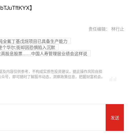
bTJuTftKYX
】
责任编辑： 林行止
5 吨全氟丁基戊烷项目已具备生产能力
整个华尔;街却因恐惧陷入沉默
，关注高股息股票……中国人寿管理层业绩会这样说
提及内容仅供参考，不构成实质性投资建议，据此操作风险自担
信公众号，即可随时了解股市动态，洞察政策信息，把握财富机会。
发送