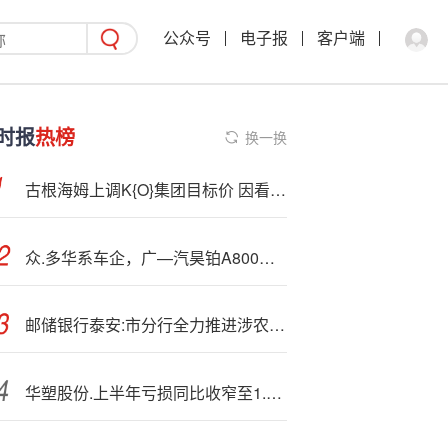
公众号
电子报
客户端
时报
热榜
换一换
古根海姆上调
K{O}集团目标价 因看好UFC媒体协议
众.多华系车企，广—汽昊铂A800凭何率先拿下L3高速测试牌照？
邮储银行泰安:市分行全力推进涉农业务发展 助力乡村振兴
华塑股份.上半年亏损同比收窄至1.29亿元 营收同比下降6.5%