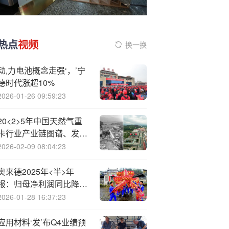
热点
视频
换一换
动,力电池概念走强‘，’宁
德时代涨超10%
2026-01-26 09:59:23
20<2>5年中国天然气重
卡行业产业链图谱、发展
环境、市场销量及趋势分
2026-02-09 08:04:23
析：市场销量创下历史新
高，未来有望持续上量
奥来德2025年<半>年
报：归母净利润同比降
70.6%至2700万元
2026-01-28 16:37:23
应用材料‘发’布Q4业绩预