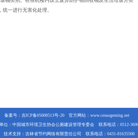
垃圾桶类别。在候机楼内设立废弃防护物回收桶及生活垃圾分类
，统一进行无害化处理。
备案号：
吉ICP备05008513号-20
官方网站：
www.cesuogeming.net
单位：中国城市环境卫生协会公厕建设管理专委会 联系电话：0512-36906
技术支持：
吉林省节约网络有限责任公司
联系电话：0431-81635500