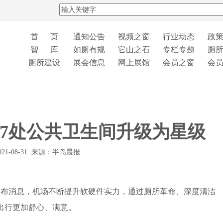
首 页
通知公告
视频之窗
行业动态
政
智 库
如厕有规
它山之石
专栏专题
厕
厕所建设
展会信息
网上展馆
会员之窗
会
”7处公共卫生间升级为星级
21-08-31 来源：半岛晨报
布消息，机场不断提升软硬件实力，通过厕所革命、深度清洁
出行更加舒心、满意。