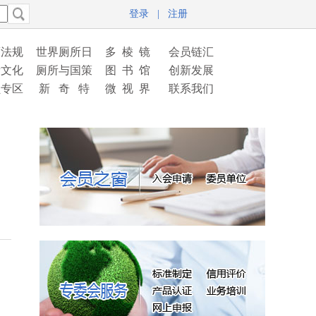
登录
|
注册
策法规
世界厕所日
多 棱 镜
会员链汇
所文化
厕所与国策
图 书 馆
创新发展
员专区
新 奇 特
微 视 界
联系我们