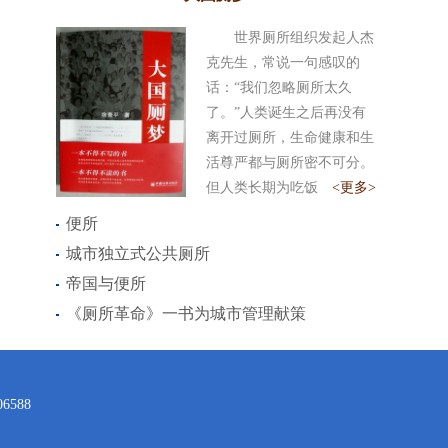
世界厕所组织发起人杰
克先生，常说一句感叹的
话：“我们忽略厕所太久
了。”人类诞生之后再没有
离开过厕所，生命健康和生
活尊严都与厕所密不可分。
但人类长期为吃饭
<更多>
便所
城市独立式公共厕所
帝国与便所
《厕所革命》一书为城市管理献策
588