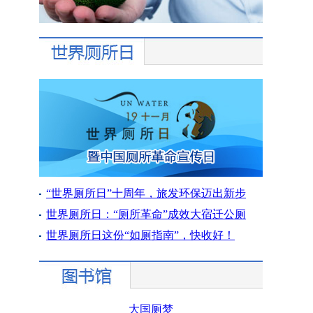
“世界厕所日”十周年，旅发环保迈出新步
世界厕所日：“厕所革命”成效大宿迁公厕
世界厕所日这份“如厕指南”，快收好！
大国厕梦