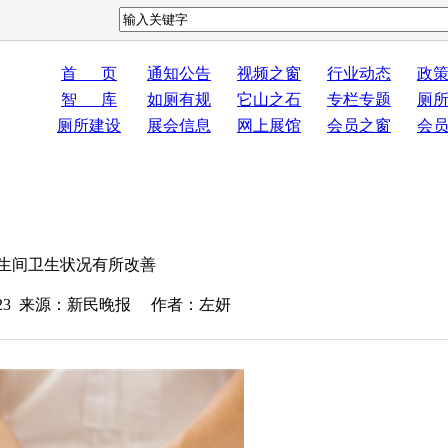
首 页
通知公告
视频之窗
行业动态
政
智 库
如厕有规
它山之石
专栏专题
厕
厕所建设
展会信息
网上展馆
会员之窗
会
生间卫生状况有所改善
2-23 来源：新民晚报 作者：左妍