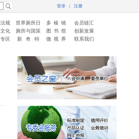
登录
|
注册
策法规
世界厕所日
多 棱 镜
会员链汇
所文化
厕所与国策
图 书 馆
创新发展
员专区
新 奇 特
微 视 界
联系我们