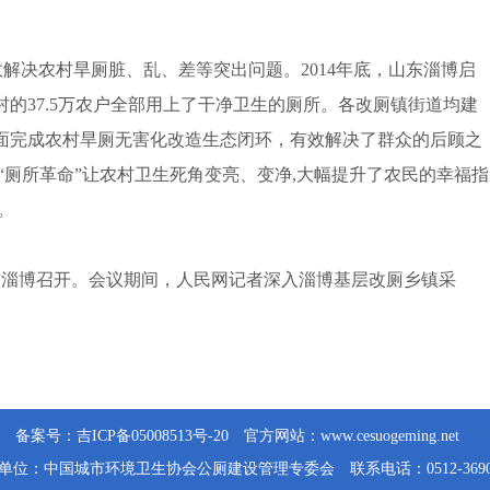
效解决农村旱厕脏、乱、差等突出问题。2014年底，山东淄博启
村的37.5万农户全部用上了干净卫生的厕所。各改厕镇街道均建
面完成农村旱厕无害化改造生态闭环，有效解决了群众的后顾之
“厕所革命”让农村卫生死角变亮、变净,大幅提升了农民的幸福指
。
淄博召开。会议期间，人民网记者深入淄博基层改厕乡镇采
。
备案号：
吉ICP备05008513号-20
官方网站：
www.cesuogeming.net
单位：中国城市环境卫生协会公厕建设管理专委会 联系电话：0512-36906