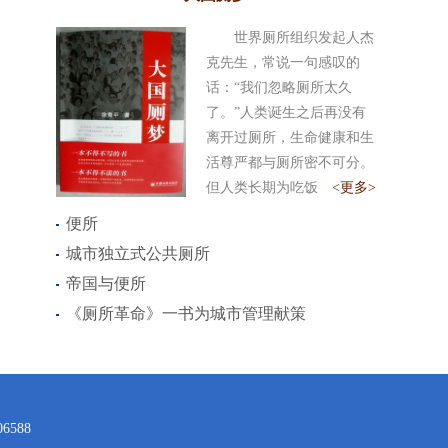
世界厕所组织发起人杰
克先生，常说一句感叹的
话：“我们忽略厕所太久
了。”人类诞生之后再没有
离开过厕所，生命健康和生
活尊严都与厕所密不可分。
但人类长期为吃饭
<更多>
便所
城市独立式公共厕所
帝国与便所
《厕所革命》一书为城市管理献策
588