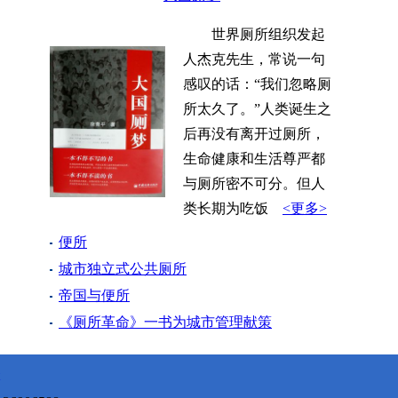
世界厕所组织发起
人杰克先生，常说一句
感叹的话：“我们忽略厕
所太久了。”人类诞生之
后再没有离开过厕所，
生命健康和生活尊严都
与厕所密不可分。但人
类长期为吃饭
<更多>
便所
城市独立式公共厕所
帝国与便所
《厕所革命》一书为城市管理献策