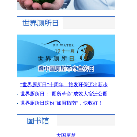
“世界厕所日”十周年，旅发环保迈出新步
世界厕所日：“厕所革命”成效大宿迁公厕
世界厕所日这份“如厕指南”，快收好！
大国厕梦