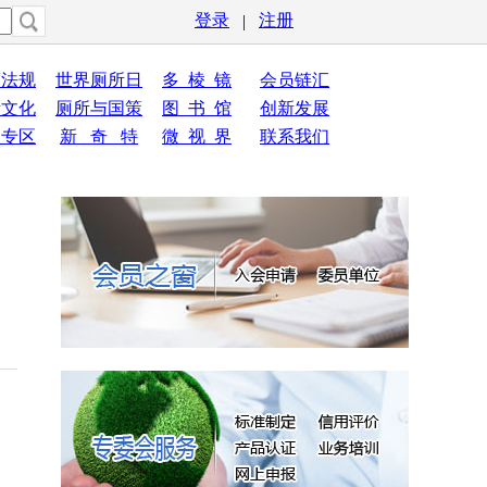
登录
注册
|
策法规
世界厕所日
多 棱 镜
会员链汇
所文化
厕所与国策
图 书 馆
创新发展
员专区
新 奇 特
微 视 界
联系我们