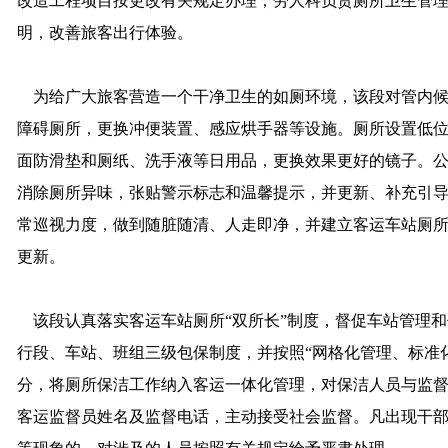
改造工程项目按更改有关规定办理；劳人科负责厕所卫生管
明，改善旅客出行体验。
为给广大旅客营造一个干净卫生的如厕环境，该段对管内候
障碍厕所，更换冲便装置、感应烘手器等设施。厕所设置低
面防滑垫和厕纸、洗手液等日用品，更换效果更好的镜子。
消除厕所异味，张贴警示标志和温馨提示，并更新、补充引
常巡视力度，做到随脏随清、人走即净，并建立客运车站厕
更新。
该段认真落实客运车站厕所“双所长”制度，督促车站管理和
行段、车站、班组三级包保制度，并按照“网格化管理、标准
分，将厕所保洁工作纳入客运一体化管理，对保洁人员与监督
客运监督员姓名及监督电话，主动接受社会监督。凡出现干