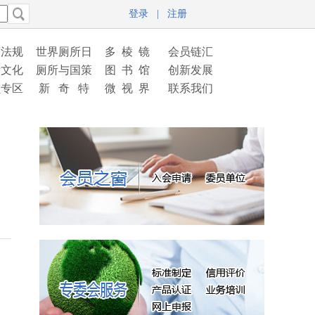
登录
|
注册
策法规
世界厕所日
多 棱 镜
会员链汇
所文化
厕所与国策
图 书 馆
创新发展
员专区
新 奇 特
微 视 界
联系我们