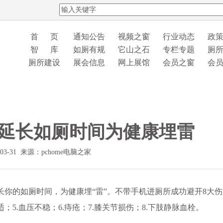
首 页
通知公告
视频之窗
行业动态
政
智 库
如厕有规
它山之石
专栏专题
厕
厕所建设
展会信息
网上展馆
会员之窗
会
 延长如厕时间为健康埋雷
03-31 来源：pchome电脑之家
的如厕时间，为健康埋“雷”。不带手机进厕所成功避开8大伤
适；5.血压不稳；6.痔疮；7.膝关节损伤；8.下肢静脉血栓。