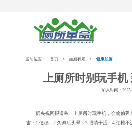
当前位置：
首页
>
如厕有规
>
健康如厕
上厕所时别玩手机
加入时间：2025-
据央视网报道称，上厕所时玩手机，会偷偷延长你
害：1.便秘；2.久蹲后头晕；3.眼睛干涩；4.颈椎不