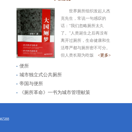
世界厕所组织发起人杰
克先生，常说一句感叹的
话：“我们忽略厕所太久
了。”人类诞生之后再没有
离开过厕所，生命健康和生
活尊严都与厕所密不可分。
但人类长期为吃饭
<更多>
便所
城市独立式公共厕所
帝国与便所
《厕所革命》一书为城市管理献策
588