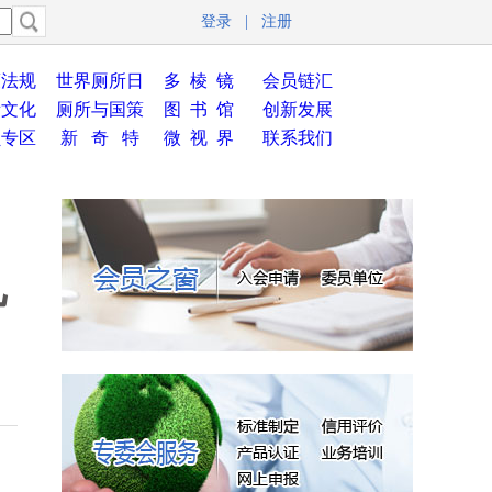
登录
|
注册
策法规
世界厕所日
多 棱 镜
会员链汇
所文化
厕所与国策
图 书 馆
创新发展
员专区
新 奇 特
微 视 界
联系我们
儿