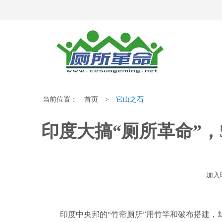
当前位置：
首页
>
它山之石
印度大搞“厕所革命”，
加入时
印度中央邦的“竹帘厕所”用竹竿和破布搭建，却被