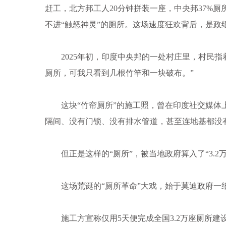
赶工，北方邦工人20分钟拼装一座，中央邦37%
不进“触怒神灵”的厕所。这场速度狂欢背后，是政
2025年初，印度中央邦的一处村庄里，村民指
厕所，可我只看到几根竹竿和一块破布。”
这块“竹帘厕所”的施工照，曾在印度社交媒体上
隔间、没有门锁、没有排水管道，甚至连地基都没
但正是这样的“厕所”，被当地政府算入了“3.2
这场荒诞的“厕所革命”大戏，始于莫迪政府一纸2
施工方宣称仅用5天便完成全国3.2万座厕所建设