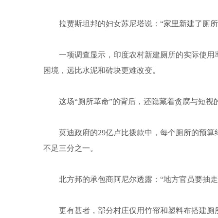
拉贾斯坦邦的妇女苏尼塔说：“家里新建了厕所，
一项调查显示，印度农村新建厕所的实际使用率不足
困境，远比水泥和砖块更难改变。
这场“厕所革命”的背后，还隐藏着贪腐与短视
莫迪政府的29亿卢比拨款中，每个厕所的预算约为
不足三分之一。
北方邦的承包商阿尼尔透露：“地方官员要抽走4
更有甚者，部分村庄仅用竹帘和塑料布搭建厕所，