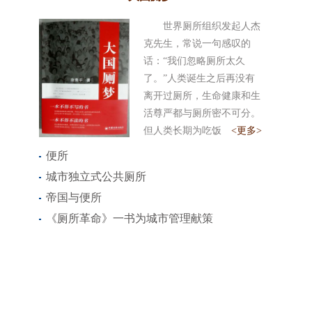
世界厕所组织发起人杰
克先生，常说一句感叹的
话：“我们忽略厕所太久
了。”人类诞生之后再没有
离开过厕所，生命健康和生
活尊严都与厕所密不可分。
但人类长期为吃饭
<更多>
便所
城市独立式公共厕所
帝国与便所
《厕所革命》一书为城市管理献策