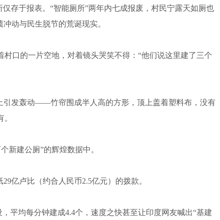
厕所仅存于报表。“智能厕所”两年内七成报废，村民宁露天如厕也
绩冲动与民生脱节的荒诞现实。
着村口的一片空地，对着镜头哭笑不得：“他们说这里建了三个
引发轰动——竹帘围成半人高的方形，顶上盖着塑料布，没有
有。
万个新建公厕”的辉煌数据中。
9亿卢比（约合人民币2.5亿元）的拨款。
，平均每分钟建成4.4个，速度之快甚至让印度网友喊出“基建