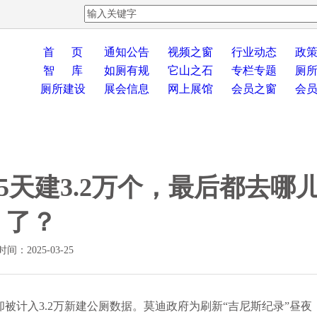
首 页
通知公告
视频之窗
行业动态
政
智 库
如厕有规
它山之石
专栏专题
厕
厕所建设
展会信息
网上展馆
会员之窗
会
5天建3.2万个，最后都去哪
了？
间：2025-03-25
计入3.2万新建公厕数据。莫迪政府为刷新“吉尼斯纪录”昼夜