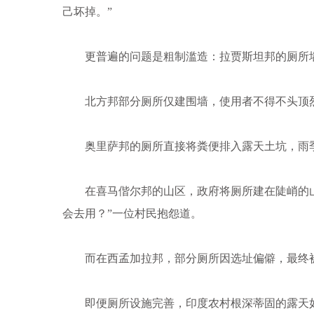
己坏掉。”
更普遍的问题是粗制滥造：拉贾斯坦邦的厕所墙
北方邦部分厕所仅建围墙，使用者不得不头顶烈日
奥里萨邦的厕所直接将粪便排入露天土坑，雨季
在喜马偕尔邦的山区，政府将厕所建在陡峭的山坡
会去用？”一位村民抱怨道。
而在西孟加拉邦，部分厕所因选址偏僻，最终被
即便厕所设施完善，印度农村根深蒂固的露天如