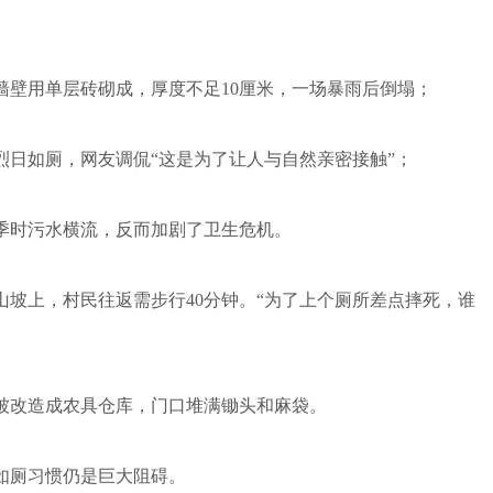
壁用单层砖砌成，厚度不足10厘米，一场暴雨后倒塌；
如厕，网友调侃“这是为了让人与自然亲密接触”；
时污水横流，反而加剧了卫生危机。
上，村民往返需步行40分钟。“为了上个厕所差点摔死，谁
改造成农具仓库，门口堆满锄头和麻袋。
厕习惯仍是巨大阻碍。