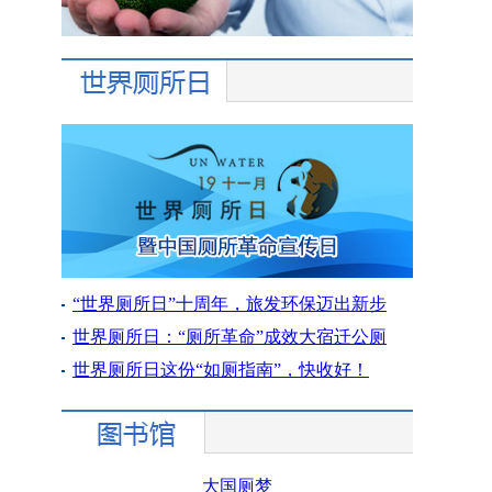
“世界厕所日”十周年，旅发环保迈出新步
世界厕所日：“厕所革命”成效大宿迁公厕
世界厕所日这份“如厕指南”，快收好！
大国厕梦