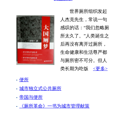
世界厕所组织发起
人杰克先生，常说一句
感叹的话：“我们忽略厕
所太久了。”人类诞生之
后再没有离开过厕所，
生命健康和生活尊严都
与厕所密不可分。但人
类长期为吃饭
<更多>
便所
城市独立式公共厕所
帝国与便所
《厕所革命》一书为城市管理献策