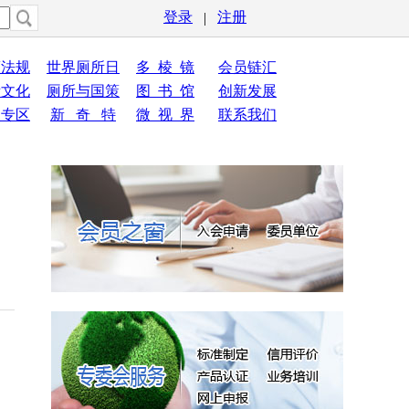
登录
注册
|
策法规
世界厕所日
多 棱 镜
会员链汇
所文化
厕所与国策
图 书 馆
创新发展
员专区
新 奇 特
微 视 界
联系我们