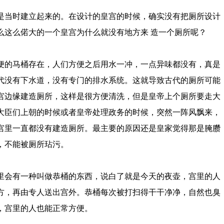
当时建立起来的。在设计的皇宫的时候，确实没有把厕所设计
么这么偌大的一个皇宫为什么就没有地方来 造一个厕所呢？
的马桶存在，人们方便之后用水一冲，一点异味都没有，真是
代没有下水道，没有专门的排水系统。这就导致古代的厕所可能
宫边缘建造厕所，这样是很方便清洗，但是皇帝上个厕所要走大
大臣们上朝的时候或者皇帝处理政务的时候，突然一阵风飘来，
宫里一直都没有建造厕所。最主要的原因还是皇家觉得那是腌臜
，不能被厕所玷污。
会有一种叫做恭桶的东西，说白了就是今天的夜壶，宫里的人
方，再由专人送出宫外。恭桶每次被打扫得干干净净，自然也臭
，宫里的人也能正常方便。