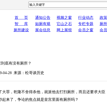
首 页
通知公告
视频之窗
行业动态
政
智 库
如厕有规
它山之石
专栏专题
厕
厕所建设
展会信息
网上展馆
会员之窗
会
里到底有没有厕所？
9-04-28 来源：松哥谈历史
大罪，乾隆不舍得杀他，就派他去打扫厕所，而且还要求大臣
吵起来了，争论的焦点就是皇宫里面有厕所吗？