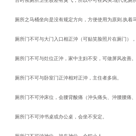
古时候厕所卫生较差有臭气，所以不可在风头.现代化厕所
厕所之马桶坐向是没有规定方向，方便使用为原则.执着马
厕所门不可与大门入口相正沖（可贴笑脸照片在厕门），
厕所门不可与灶位正沖，家中主妇不安，可做屏风改善
厕所门不可与卧室门正沖相对正沖，主住者多病。
厕所门不可沖床位，会腰背酸痛（沖头痛头、沖腰腰痛、
厕所门不可沖书桌或办公桌，会坐不安定。