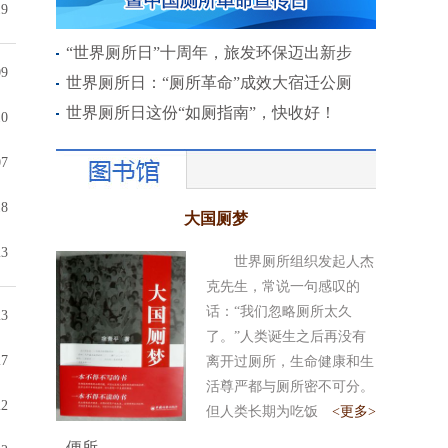
19
“世界厕所日”十周年，旅发环保迈出新步
09
世界厕所日：“厕所革命”成效大宿迁公厕
世界厕所日这份“如厕指南”，快收好！
10
07
18
大国厕梦
23
世界厕所组织发起人杰
克先生，常说一句感叹的
话：“我们忽略厕所太久
23
了。”人类诞生之后再没有
27
离开过厕所，生命健康和生
活尊严都与厕所密不可分。
22
但人类长期为吃饭
<更多>
便所