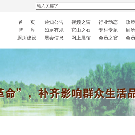
首 页
通知公告
视频之窗
行业动态
政
智 库
如厕有规
它山之石
专栏专题
厕
厕所建设
展会信息
网上展馆
会员之窗
会