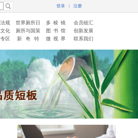
登录
|
注册
策法规
世界厕所日
多 棱 镜
会员链汇
所文化
厕所与国策
图 书 馆
创新发展
员专区
新 奇 特
微 视 界
联系我们