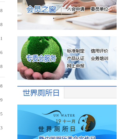
28
28
31
26
28
08
09
05
13