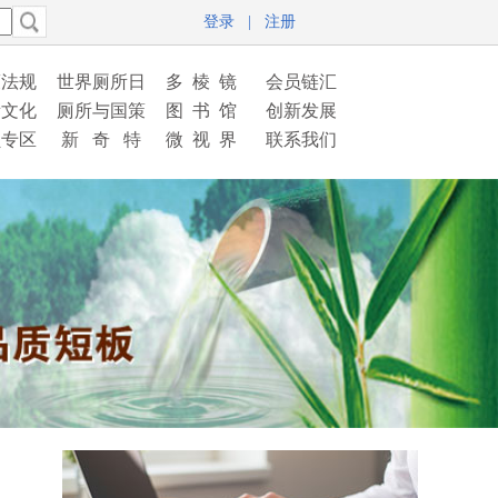
登录
|
注册
策法规
世界厕所日
多 棱 镜
会员链汇
所文化
厕所与国策
图 书 馆
创新发展
员专区
新 奇 特
微 视 界
联系我们