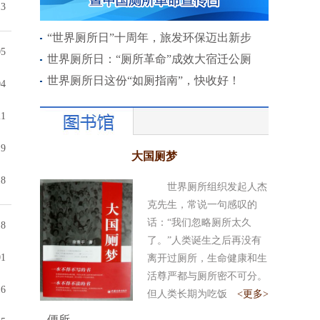
13
“世界厕所日”十周年，旅发环保迈出新步
05
世界厕所日：“厕所革命”成效大宿迁公厕
世界厕所日这份“如厕指南”，快收好！
04
21
19
大国厕梦
18
世界厕所组织发起人杰
克先生，常说一句感叹的
话：“我们忽略厕所太久
18
了。”人类诞生之后再没有
01
离开过厕所，生命健康和生
活尊严都与厕所密不可分。
16
但人类长期为吃饭
<更多>
便所