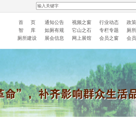
首 页
通知公告
视频之窗
行业动态
政
智 库
如厕有规
它山之石
专栏专题
厕
厕所建设
展会信息
网上展馆
会员之窗
会